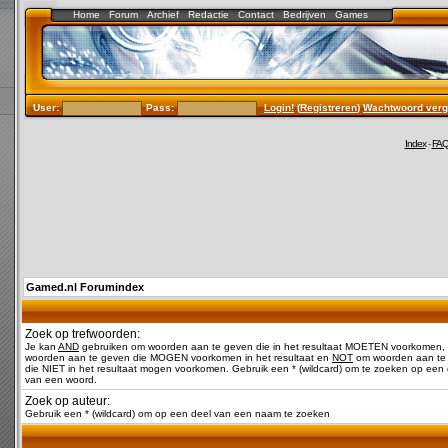
Home
Forum
Archief
Redactie
Contact
Bedrijven
Games
User:
Pass:
Login!
(
Registreren
)
Wachtwoord verg
Index
-
FA
Gamed.nl Forumindex
Zoek op trefwoorden:
Je kan
AND
gebruiken om woorden aan te geven die in het resultaat MOETEN voorkomen,
woorden aan te geven die MOGEN voorkomen in het resultaat en
NOT
om woorden aan te
die NIET in het resultaat mogen voorkomen. Gebruik een * (wildcard) om te zoeken op een 
van een woord.
Zoek op auteur:
Gebruik een * (wildcard) om op een deel van een naam te zoeken