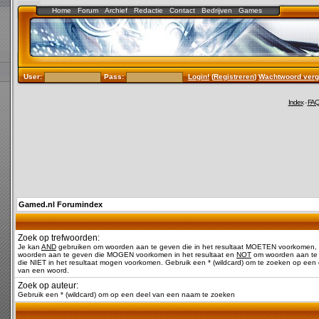
Home
Forum
Archief
Redactie
Contact
Bedrijven
Games
User:
Pass:
Login!
(
Registreren
)
Wachtwoord verg
Index
-
FA
Gamed.nl Forumindex
Zoek op trefwoorden:
Je kan
AND
gebruiken om woorden aan te geven die in het resultaat MOETEN voorkomen,
woorden aan te geven die MOGEN voorkomen in het resultaat en
NOT
om woorden aan te
die NIET in het resultaat mogen voorkomen. Gebruik een * (wildcard) om te zoeken op een 
van een woord.
Zoek op auteur:
Gebruik een * (wildcard) om op een deel van een naam te zoeken