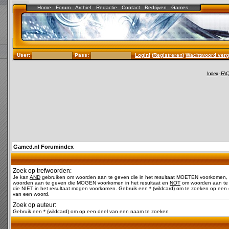
Home
Forum
Archief
Redactie
Contact
Bedrijven
Games
User:
Pass:
Login!
(
Registreren
)
Wachtwoord verg
Index
-
FA
Gamed.nl Forumindex
Zoek op trefwoorden:
Je kan
AND
gebruiken om woorden aan te geven die in het resultaat MOETEN voorkomen,
woorden aan te geven die MOGEN voorkomen in het resultaat en
NOT
om woorden aan te
die NIET in het resultaat mogen voorkomen. Gebruik een * (wildcard) om te zoeken op een 
van een woord.
Zoek op auteur:
Gebruik een * (wildcard) om op een deel van een naam te zoeken