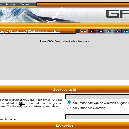
ct
Bedrijven
Games
Login!
(
Registreren
)
Wachtwoord vergeten?
Index
-
FAQ
-
Search
-
Memberlist
-
Usergroups
Zoekopdracht
e in het resultaat MOETEN voorkomen,
OR
om
Zoek voor
een
van de woorden of gebr
 resultaat en
NOT
om woorden aan te geven
 een * (wildcard) om te zoeken op een deel
Zoek naar
alle
woorden
naam te zoeken
Zoekopties