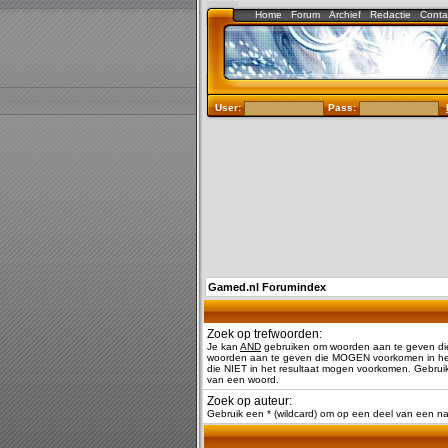
Home
Forum
Archief
Redactie
Conta
User:
Pass:
Gamed.nl Forumindex
Zoek op trefwoorden:
Je kan
AND
gebruiken om woorden aan te geven di
woorden aan te geven die MOGEN voorkomen in het
die NIET in het resultaat mogen voorkomen. Gebruik
van een woord.
Zoek op auteur:
Gebruik een * (wildcard) om op een deel van een 