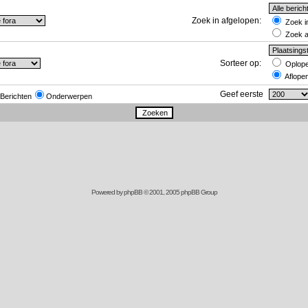
Zoek in afgelopen:
Zoek in
Zoek al
Sorteer op:
Oplop
Aflope
Geef eerste
Berichten
Onderwerpen
Powered by
phpBB
© 2001, 2005 phpBB Group