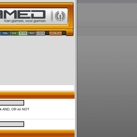
uik AND, OR en NOT