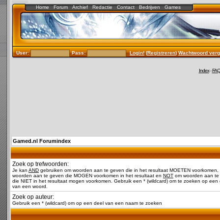
Home
Forum
Archief
Redactie
Contact
Bedrijven
Games
User:
Pass:
Login!
(
Registreren
)
Wachtwoord verg
Index
-
FA
Gamed.nl Forumindex
Zoek op trefwoorden:
Je kan
AND
gebruiken om woorden aan te geven die in het resultaat MOETEN voorkomen,
woorden aan te geven die MOGEN voorkomen in het resultaat en
NOT
om woorden aan te
die NIET in het resultaat mogen voorkomen. Gebruik een * (wildcard) om te zoeken op een 
van een woord.
Zoek op auteur:
Gebruik een * (wildcard) om op een deel van een naam te zoeken