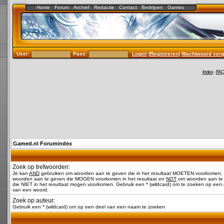
Home
Forum
Archief
Redactie
Contact
Bedrijven
Games
User:
Pass:
Login!
(
Registreren
)
Wachtwoord verg
Index
-
FA
Gamed.nl Forumindex
Zoek op trefwoorden:
Je kan
AND
gebruiken om woorden aan te geven die in het resultaat MOETEN voorkomen,
woorden aan te geven die MOGEN voorkomen in het resultaat en
NOT
om woorden aan te
die NIET in het resultaat mogen voorkomen. Gebruik een * (wildcard) om te zoeken op een 
van een woord.
Zoek op auteur:
Gebruik een * (wildcard) om op een deel van een naam te zoeken