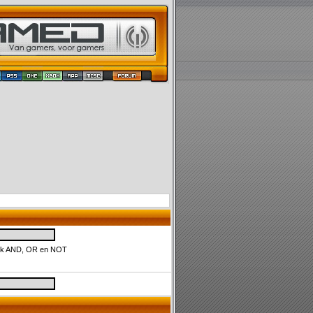
uik AND, OR en NOT