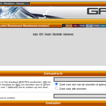
ct
Bedrijven
Games
Login!
(
Registreren
)
Wachtwoord vergeten?
Index
-
FAQ
-
Search
-
Memberlist
-
Usergroups
Zoekopdracht
e in het resultaat MOETEN voorkomen,
OR
om
Zoek voor
een
van de woorden of gebr
 resultaat en
NOT
om woorden aan te geven
 een * (wildcard) om te zoeken op een deel
Zoek naar
alle
woorden
naam te zoeken
Zoekopties