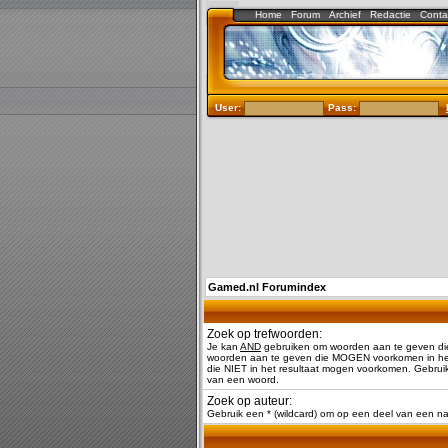
Home
Forum
Archief
Redactie
Conta
User:
Pass:
Gamed.nl Forumindex
Zoek op trefwoorden:
Je kan
AND
gebruiken om woorden aan te geven di
woorden aan te geven die MOGEN voorkomen in het
die NIET in het resultaat mogen voorkomen. Gebruik
van een woord.
Zoek op auteur:
Gebruik een * (wildcard) om op een deel van een 