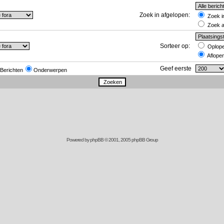
Zoek in afgelopen:
Zoek in
Zoek al
Sorteer op:
Oplop
Aflope
Geef eerste
Berichten
Onderwerpen
Powered by
phpBB
© 2001, 2005 phpBB Group