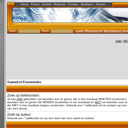
Home
Forum
Archief
Redactie
Contact
Bedrijven
Games
User:
Pass:
Login!
(
Registreren
)
Wachtwoord verg
Index
-
FA
Gamed.nl Forumindex
Zoek op trefwoorden:
Je kan
AND
gebruiken om woorden aan te geven die in het resultaat MOETEN voorkomen,
woorden aan te geven die MOGEN voorkomen in het resultaat en
NOT
om woorden aan te
die NIET in het resultaat mogen voorkomen. Gebruik een * (wildcard) om te zoeken op een 
van een woord.
Zoek op auteur:
Gebruik een * (wildcard) om op een deel van een naam te zoeken