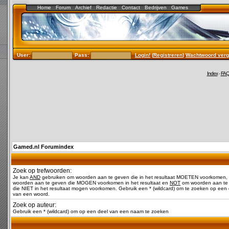
Home
Forum
Archief
Redactie
Contact
Bedrijven
Games
User:
Pass:
Login!
(
Registreren
)
Wachtwoord verg
Index
-
FA
Gamed.nl Forumindex
Zoek op trefwoorden:
Je kan
AND
gebruiken om woorden aan te geven die in het resultaat MOETEN voorkomen,
woorden aan te geven die MOGEN voorkomen in het resultaat en
NOT
om woorden aan te
die NIET in het resultaat mogen voorkomen. Gebruik een * (wildcard) om te zoeken op een 
van een woord.
Zoek op auteur:
Gebruik een * (wildcard) om op een deel van een naam te zoeken