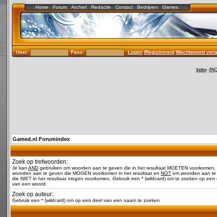
Home
Forum
Archief
Redactie
Contact
Bedrijven
Games
User:
Pass:
Login!
(
Registreren
)
Wachtwoord verg
Index
-
FA
Gamed.nl Forumindex
Zoek op trefwoorden:
Je kan
AND
gebruiken om woorden aan te geven die in het resultaat MOETEN voorkomen,
woorden aan te geven die MOGEN voorkomen in het resultaat en
NOT
om woorden aan te
die NIET in het resultaat mogen voorkomen. Gebruik een * (wildcard) om te zoeken op een 
van een woord.
Zoek op auteur:
Gebruik een * (wildcard) om op een deel van een naam te zoeken