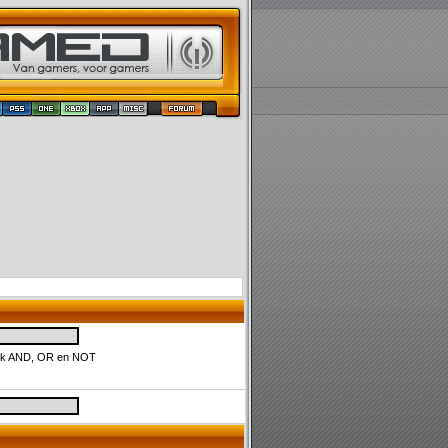
uik AND, OR en NOT