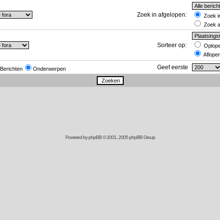
Zoek in afgelopen:
Zoek in
Zoek al
Sorteer op:
Oplop
Aflope
Geef eerste
Berichten
Onderwerpen
Powered by
phpBB
© 2001, 2005 phpBB Group