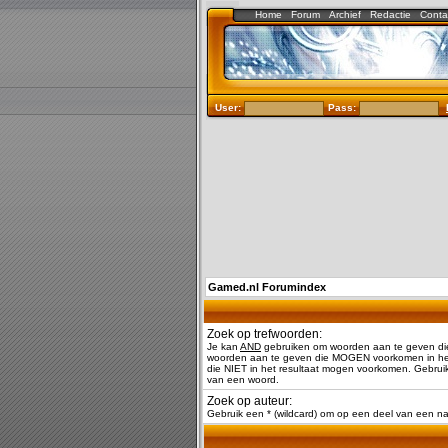
Home
Forum
Archief
Redactie
Conta
User:
Pass:
Gamed.nl Forumindex
Zoek op trefwoorden:
Je kan
AND
gebruiken om woorden aan te geven di
woorden aan te geven die MOGEN voorkomen in het
die NIET in het resultaat mogen voorkomen. Gebruik
van een woord.
Zoek op auteur:
Gebruik een * (wildcard) om op een deel van een 