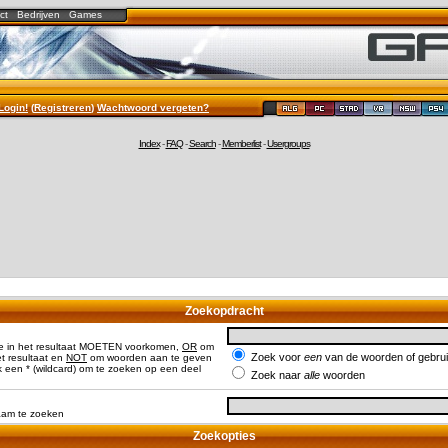
ct
Bedrijven
Games
Login!
(
Registreren
)
Wachtwoord vergeten?
Index
-
FAQ
-
Search
-
Memberlist
-
Usergroups
Zoekopdracht
e in het resultaat MOETEN voorkomen,
OR
om
Zoek voor
een
van de woorden of gebr
 resultaat en
NOT
om woorden aan te geven
 een * (wildcard) om te zoeken op een deel
Zoek naar
alle
woorden
naam te zoeken
Zoekopties