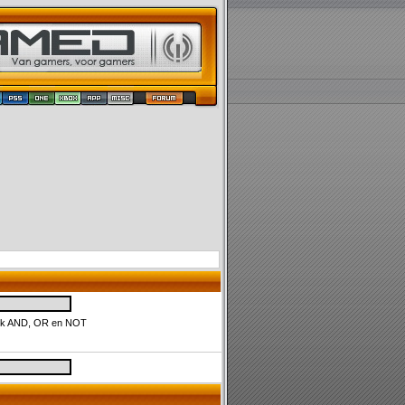
uik AND, OR en NOT