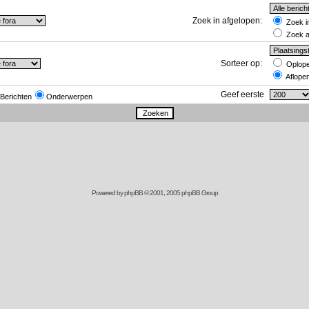
Zoek in afgelopen:
Zoek in
Zoek al
Sorteer op:
Oplop
Aflope
Geef eerste
Berichten
Onderwerpen
Powered by
phpBB
© 2001, 2005 phpBB Group