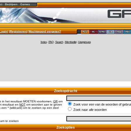
ct
Bedrijven
Games
Login!
(
Registreren
)
Wachtwoord vergeten?
Index
-
FAQ
-
Search
-
Memberlist
-
Usergroups
Zoekopdracht
e in het resultaat MOETEN voorkomen,
OR
om
Zoek voor
een
van de woorden of gebr
 resultaat en
NOT
om woorden aan te geven
 een * (wildcard) om te zoeken op een deel
Zoek naar
alle
woorden
naam te zoeken
Zoekopties