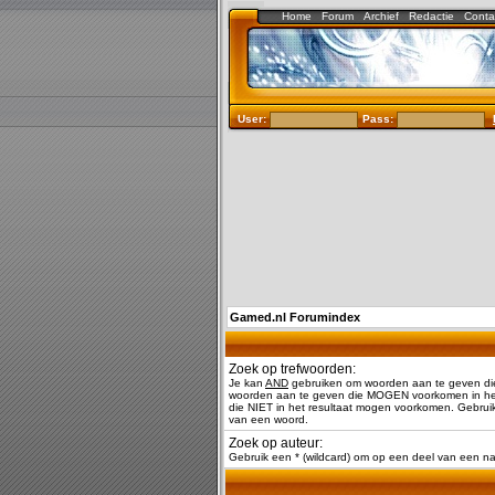
Home
Forum
Archief
Redactie
Conta
User:
Pass:
Gamed.nl Forumindex
Zoek op trefwoorden:
Je kan
AND
gebruiken om woorden aan te geven di
woorden aan te geven die MOGEN voorkomen in het
die NIET in het resultaat mogen voorkomen. Gebruik
van een woord.
Zoek op auteur:
Gebruik een * (wildcard) om op een deel van een 