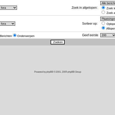
Zoek in afgelopen:
Zoek in
Zoek al
Sorteer op:
Oplop
Aflope
Geef eerste
Berichten
Onderwerpen
Powered by
phpBB
© 2001, 2005 phpBB Group