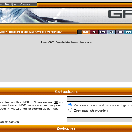
ct
Bedrijven
Games
Login!
(
Registreren
)
Wachtwoord vergeten?
Index
-
FAQ
-
Search
-
Memberlist
-
Usergroups
Zoekopdracht
e in het resultaat MOETEN voorkomen,
OR
om
Zoek voor
een
van de woorden of gebr
 resultaat en
NOT
om woorden aan te geven
 een * (wildcard) om te zoeken op een deel
Zoek naar
alle
woorden
naam te zoeken
Zoekopties