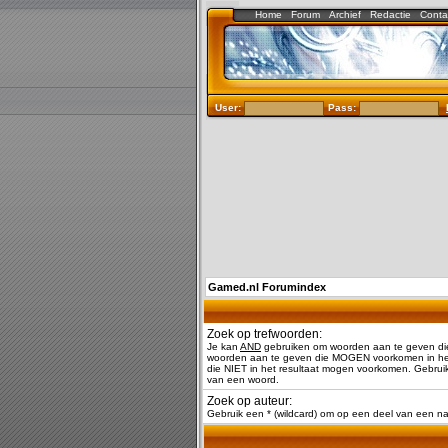
Home
Forum
Archief
Redactie
Conta
User:
Pass:
Gamed.nl Forumindex
Zoek op trefwoorden:
Je kan
AND
gebruiken om woorden aan te geven di
woorden aan te geven die MOGEN voorkomen in het
die NIET in het resultaat mogen voorkomen. Gebruik
van een woord.
Zoek op auteur:
Gebruik een * (wildcard) om op een deel van een 