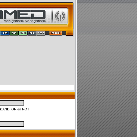
uik AND, OR en NOT