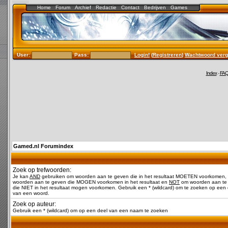
Home
Forum
Archief
Redactie
Contact
Bedrijven
Games
User:
Pass:
Login!
(
Registreren
)
Wachtwoord verg
Index
-
FA
Gamed.nl Forumindex
Zoek op trefwoorden:
Je kan
AND
gebruiken om woorden aan te geven die in het resultaat MOETEN voorkomen,
woorden aan te geven die MOGEN voorkomen in het resultaat en
NOT
om woorden aan te
die NIET in het resultaat mogen voorkomen. Gebruik een * (wildcard) om te zoeken op een 
van een woord.
Zoek op auteur:
Gebruik een * (wildcard) om op een deel van een naam te zoeken