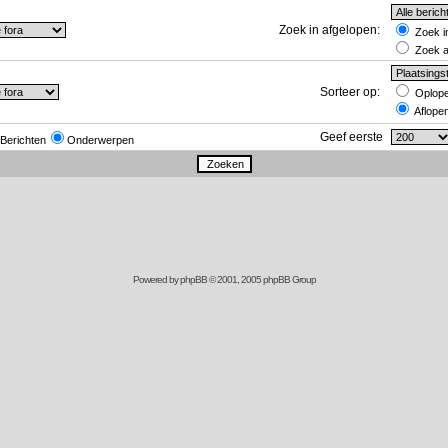
Zoek in afgelopen:
Zoek in
Zoek al
Sorteer op:
Oplop
Aflope
Geef eerste
Berichten
Onderwerpen
Powered by
phpBB
© 2001, 2005 phpBB Group