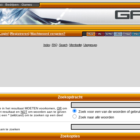
ct
Bedrijven
Games
Login!
(
Registreren
)
Wachtwoord vergeten?
Index
-
FAQ
-
Search
-
Memberlist
-
Usergroups
Zoekopdracht
e in het resultaat MOETEN voorkomen,
OR
om
Zoek voor
een
van de woorden of gebr
 resultaat en
NOT
om woorden aan te geven
 een * (wildcard) om te zoeken op een deel
Zoek naar
alle
woorden
naam te zoeken
Zoekopties