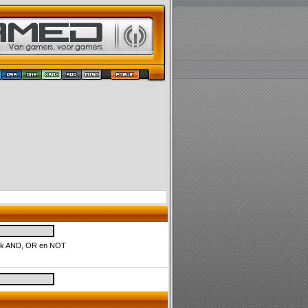
uik AND, OR en NOT