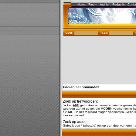
Home
Forum
Archief
Redactie
Conta
User:
Pass:
Gamed.nl Forumindex
Zoek op trefwoorden:
Je kan
AND
gebruiken om woorden aan te geven di
woorden aan te geven die MOGEN voorkomen in het
die NIET in het resultaat mogen voorkomen. Gebruik
van een woord.
Zoek op auteur:
Gebruik een * (wildcard) om op een deel van een 