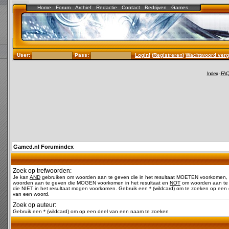
Home
Forum
Archief
Redactie
Contact
Bedrijven
Games
User:
Pass:
Login!
(
Registreren
)
Wachtwoord verg
Index
-
FA
Gamed.nl Forumindex
Zoek op trefwoorden:
Je kan
AND
gebruiken om woorden aan te geven die in het resultaat MOETEN voorkomen,
woorden aan te geven die MOGEN voorkomen in het resultaat en
NOT
om woorden aan te
die NIET in het resultaat mogen voorkomen. Gebruik een * (wildcard) om te zoeken op een 
van een woord.
Zoek op auteur:
Gebruik een * (wildcard) om op een deel van een naam te zoeken