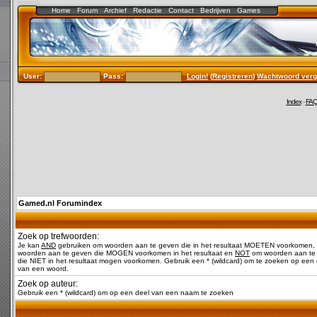
Home
Forum
Archief
Redactie
Contact
Bedrijven
Games
User:
Pass:
Login!
(
Registreren
)
Wachtwoord verg
Index
-
FA
Gamed.nl Forumindex
Zoek op trefwoorden:
Je kan
AND
gebruiken om woorden aan te geven die in het resultaat MOETEN voorkomen,
woorden aan te geven die MOGEN voorkomen in het resultaat en
NOT
om woorden aan te
die NIET in het resultaat mogen voorkomen. Gebruik een * (wildcard) om te zoeken op een 
van een woord.
Zoek op auteur:
Gebruik een * (wildcard) om op een deel van een naam te zoeken