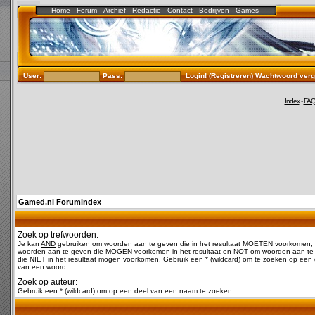
Home
Forum
Archief
Redactie
Contact
Bedrijven
Games
User:
Pass:
Login!
(
Registreren
)
Wachtwoord verg
Index
-
FA
Gamed.nl Forumindex
Zoek op trefwoorden:
Je kan
AND
gebruiken om woorden aan te geven die in het resultaat MOETEN voorkomen,
woorden aan te geven die MOGEN voorkomen in het resultaat en
NOT
om woorden aan te
die NIET in het resultaat mogen voorkomen. Gebruik een * (wildcard) om te zoeken op een 
van een woord.
Zoek op auteur:
Gebruik een * (wildcard) om op een deel van een naam te zoeken