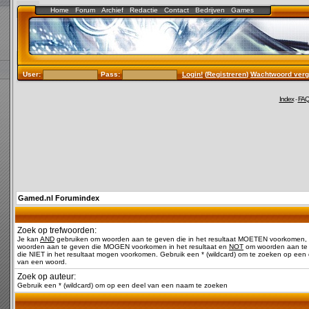
Home
Forum
Archief
Redactie
Contact
Bedrijven
Games
User:
Pass:
Login!
(
Registreren
)
Wachtwoord verg
Index
-
FA
Gamed.nl Forumindex
Zoek op trefwoorden:
Je kan
AND
gebruiken om woorden aan te geven die in het resultaat MOETEN voorkomen,
woorden aan te geven die MOGEN voorkomen in het resultaat en
NOT
om woorden aan te
die NIET in het resultaat mogen voorkomen. Gebruik een * (wildcard) om te zoeken op een 
van een woord.
Zoek op auteur:
Gebruik een * (wildcard) om op een deel van een naam te zoeken