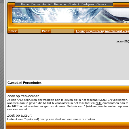
Home
Forum
Archief
Redactie
Contact
Bedrijven
Games
User:
Pass:
Login!
(
Registreren
)
Wachtwoord verg
Index
-
FA
Gamed.nl Forumindex
Zoek op trefwoorden:
Je kan
AND
gebruiken om woorden aan te geven die in het resultaat MOETEN voorkomen,
woorden aan te geven die MOGEN voorkomen in het resultaat en
NOT
om woorden aan te
die NIET in het resultaat mogen voorkomen. Gebruik een * (wildcard) om te zoeken op een 
van een woord.
Zoek op auteur:
Gebruik een * (wildcard) om op een deel van een naam te zoeken