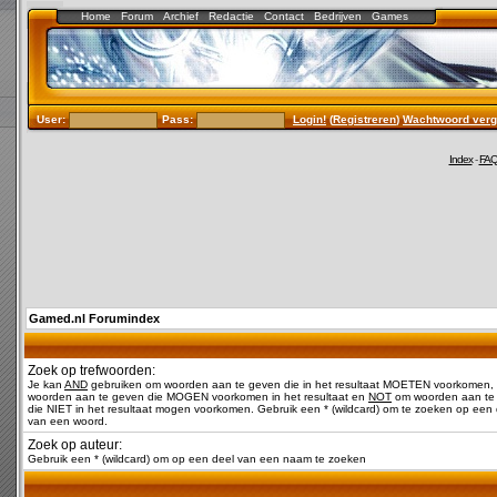
Home
Forum
Archief
Redactie
Contact
Bedrijven
Games
User:
Pass:
Login!
(
Registreren
)
Wachtwoord verg
Index
-
FA
Gamed.nl Forumindex
Zoek op trefwoorden:
Je kan
AND
gebruiken om woorden aan te geven die in het resultaat MOETEN voorkomen,
woorden aan te geven die MOGEN voorkomen in het resultaat en
NOT
om woorden aan te
die NIET in het resultaat mogen voorkomen. Gebruik een * (wildcard) om te zoeken op een 
van een woord.
Zoek op auteur:
Gebruik een * (wildcard) om op een deel van een naam te zoeken