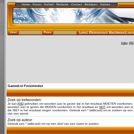
Home
Forum
Archief
Redactie
Contact
Bedrijven
Games
User:
Pass:
Login!
(
Registreren
)
Wachtwoord verg
Index
-
FA
Gamed.nl Forumindex
Zoek op trefwoorden:
Je kan
AND
gebruiken om woorden aan te geven die in het resultaat MOETEN voorkomen,
woorden aan te geven die MOGEN voorkomen in het resultaat en
NOT
om woorden aan te
die NIET in het resultaat mogen voorkomen. Gebruik een * (wildcard) om te zoeken op een 
van een woord.
Zoek op auteur:
Gebruik een * (wildcard) om op een deel van een naam te zoeken