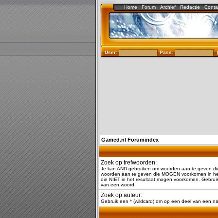
Home
Forum
Archief
Redactie
Conta
User:
Pass:
Gamed.nl Forumindex
Zoek op trefwoorden:
Je kan
AND
gebruiken om woorden aan te geven di
woorden aan te geven die MOGEN voorkomen in het
die NIET in het resultaat mogen voorkomen. Gebruik
van een woord.
Zoek op auteur:
Gebruik een * (wildcard) om op een deel van een 