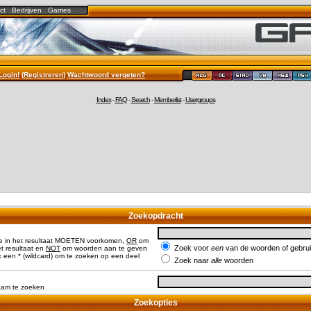
ct
Bedrijven
Games
Login!
(
Registreren
)
Wachtwoord vergeten?
Index
-
FAQ
-
Search
-
Memberlist
-
Usergroups
Zoekopdracht
e in het resultaat MOETEN voorkomen,
OR
om
Zoek voor
een
van de woorden of gebr
 resultaat en
NOT
om woorden aan te geven
 een * (wildcard) om te zoeken op een deel
Zoek naar
alle
woorden
naam te zoeken
Zoekopties