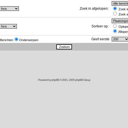
Zoek in afgelopen:
Zoek in
Zoek al
Sorteer op:
Oplop
Aflope
Geef eerste
Berichten
Onderwerpen
Powered by
phpBB
© 2001, 2005 phpBB Group