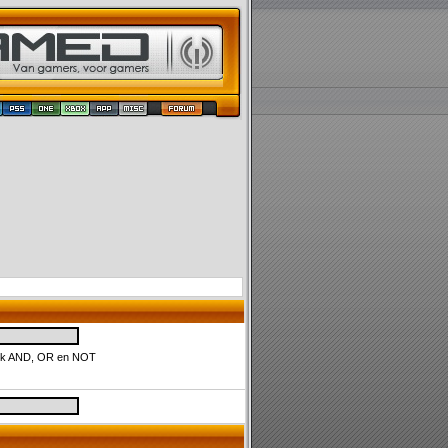
uik AND, OR en NOT