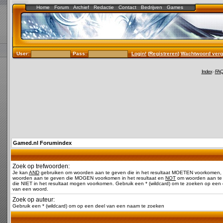
Home
Forum
Archief
Redactie
Contact
Bedrijven
Games
User:
Pass:
Login!
(
Registreren
)
Wachtwoord verg
Index
-
FA
Gamed.nl Forumindex
Zoek op trefwoorden:
Je kan
AND
gebruiken om woorden aan te geven die in het resultaat MOETEN voorkomen,
woorden aan te geven die MOGEN voorkomen in het resultaat en
NOT
om woorden aan te
die NIET in het resultaat mogen voorkomen. Gebruik een * (wildcard) om te zoeken op een 
van een woord.
Zoek op auteur:
Gebruik een * (wildcard) om op een deel van een naam te zoeken