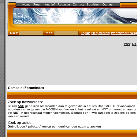
Home
Forum
Archief
Redactie
Contact
Bedrijven
Games
User:
Pass:
Login!
(
Registreren
)
Wachtwoord verg
Index
-
FA
Gamed.nl Forumindex
Zoek op trefwoorden:
Je kan
AND
gebruiken om woorden aan te geven die in het resultaat MOETEN voorkomen,
woorden aan te geven die MOGEN voorkomen in het resultaat en
NOT
om woorden aan te
die NIET in het resultaat mogen voorkomen. Gebruik een * (wildcard) om te zoeken op een 
van een woord.
Zoek op auteur:
Gebruik een * (wildcard) om op een deel van een naam te zoeken