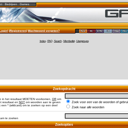
ct
Bedrijven
Games
Login!
(
Registreren
)
Wachtwoord vergeten?
Index
-
FAQ
-
Search
-
Memberlist
-
Usergroups
Zoekopdracht
e in het resultaat MOETEN voorkomen,
OR
om
Zoek voor
een
van de woorden of gebr
 resultaat en
NOT
om woorden aan te geven
 een * (wildcard) om te zoeken op een deel
Zoek naar
alle
woorden
naam te zoeken
Zoekopties