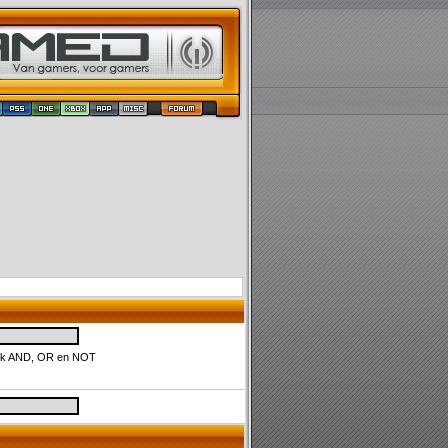
uik AND, OR en NOT