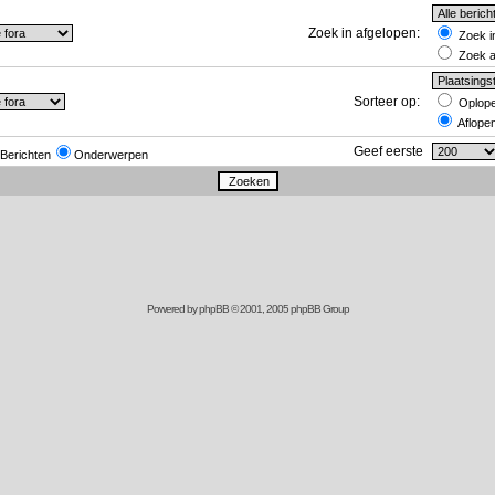
Zoek in afgelopen:
Zoek in
Zoek al
Sorteer op:
Oplop
Aflope
Geef eerste
Berichten
Onderwerpen
Powered by
phpBB
© 2001, 2005 phpBB Group