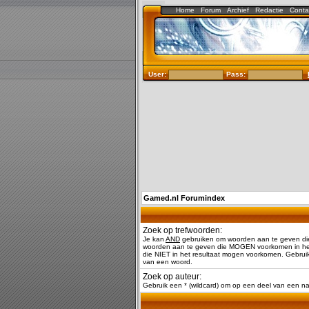
Home
Forum
Archief
Redactie
Conta
User:
Pass:
Gamed.nl Forumindex
Zoek op trefwoorden:
Je kan
AND
gebruiken om woorden aan te geven di
woorden aan te geven die MOGEN voorkomen in het
die NIET in het resultaat mogen voorkomen. Gebruik
van een woord.
Zoek op auteur:
Gebruik een * (wildcard) om op een deel van een 