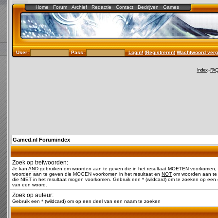
Home
Forum
Archief
Redactie
Contact
Bedrijven
Games
User:
Pass:
Login!
(
Registreren
)
Wachtwoord verg
Index
-
FA
Gamed.nl Forumindex
Zoek op trefwoorden:
Je kan
AND
gebruiken om woorden aan te geven die in het resultaat MOETEN voorkomen,
woorden aan te geven die MOGEN voorkomen in het resultaat en
NOT
om woorden aan te
die NIET in het resultaat mogen voorkomen. Gebruik een * (wildcard) om te zoeken op een 
van een woord.
Zoek op auteur:
Gebruik een * (wildcard) om op een deel van een naam te zoeken