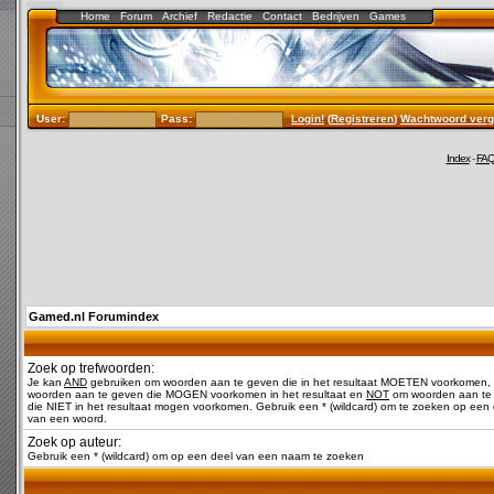
Home
Forum
Archief
Redactie
Contact
Bedrijven
Games
User:
Pass:
Login!
(
Registreren
)
Wachtwoord verg
Index
-
FA
Gamed.nl Forumindex
Zoek op trefwoorden:
Je kan
AND
gebruiken om woorden aan te geven die in het resultaat MOETEN voorkomen,
woorden aan te geven die MOGEN voorkomen in het resultaat en
NOT
om woorden aan te
die NIET in het resultaat mogen voorkomen. Gebruik een * (wildcard) om te zoeken op een 
van een woord.
Zoek op auteur:
Gebruik een * (wildcard) om op een deel van een naam te zoeken