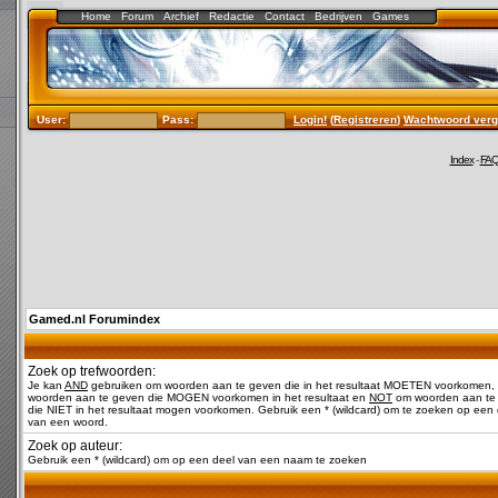
Home
Forum
Archief
Redactie
Contact
Bedrijven
Games
User:
Pass:
Login!
(
Registreren
)
Wachtwoord verg
Index
-
FA
Gamed.nl Forumindex
Zoek op trefwoorden:
Je kan
AND
gebruiken om woorden aan te geven die in het resultaat MOETEN voorkomen,
woorden aan te geven die MOGEN voorkomen in het resultaat en
NOT
om woorden aan te
die NIET in het resultaat mogen voorkomen. Gebruik een * (wildcard) om te zoeken op een 
van een woord.
Zoek op auteur:
Gebruik een * (wildcard) om op een deel van een naam te zoeken