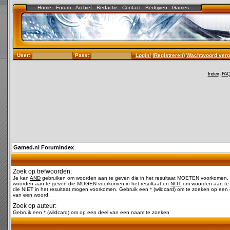
Home
Forum
Archief
Redactie
Contact
Bedrijven
Games
User:
Pass:
Login!
(
Registreren
)
Wachtwoord verg
Index
-
FA
Gamed.nl Forumindex
Zoek op trefwoorden:
Je kan
AND
gebruiken om woorden aan te geven die in het resultaat MOETEN voorkomen,
woorden aan te geven die MOGEN voorkomen in het resultaat en
NOT
om woorden aan te
die NIET in het resultaat mogen voorkomen. Gebruik een * (wildcard) om te zoeken op een 
van een woord.
Zoek op auteur:
Gebruik een * (wildcard) om op een deel van een naam te zoeken