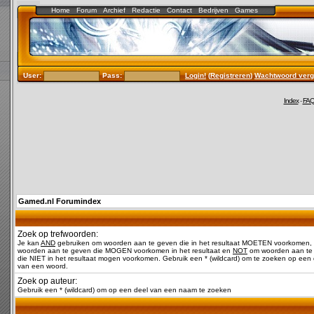
Home
Forum
Archief
Redactie
Contact
Bedrijven
Games
User:
Pass:
Login!
(
Registreren
)
Wachtwoord verg
Index
-
FA
Gamed.nl Forumindex
Zoek op trefwoorden:
Je kan
AND
gebruiken om woorden aan te geven die in het resultaat MOETEN voorkomen,
woorden aan te geven die MOGEN voorkomen in het resultaat en
NOT
om woorden aan te
die NIET in het resultaat mogen voorkomen. Gebruik een * (wildcard) om te zoeken op een 
van een woord.
Zoek op auteur:
Gebruik een * (wildcard) om op een deel van een naam te zoeken