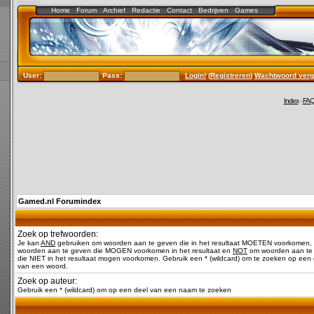
Home
Forum
Archief
Redactie
Contact
Bedrijven
Games
User:
Pass:
Login!
(
Registreren
)
Wachtwoord verg
Index
-
FA
Gamed.nl Forumindex
Zoek op trefwoorden:
Je kan
AND
gebruiken om woorden aan te geven die in het resultaat MOETEN voorkomen,
woorden aan te geven die MOGEN voorkomen in het resultaat en
NOT
om woorden aan te
die NIET in het resultaat mogen voorkomen. Gebruik een * (wildcard) om te zoeken op een 
van een woord.
Zoek op auteur:
Gebruik een * (wildcard) om op een deel van een naam te zoeken