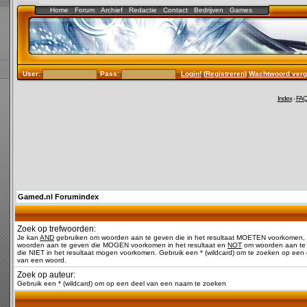
Home
Forum
Archief
Redactie
Contact
Bedrijven
Games
User:
Pass:
Login!
(
Registreren
)
Wachtwoord verg
Index
-
FA
Gamed.nl Forumindex
Zoek op trefwoorden:
Je kan
AND
gebruiken om woorden aan te geven die in het resultaat MOETEN voorkomen,
woorden aan te geven die MOGEN voorkomen in het resultaat en
NOT
om woorden aan te
die NIET in het resultaat mogen voorkomen. Gebruik een * (wildcard) om te zoeken op een 
van een woord.
Zoek op auteur:
Gebruik een * (wildcard) om op een deel van een naam te zoeken