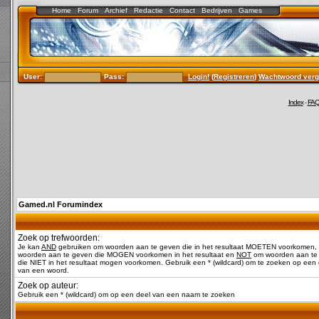
Home
Forum
Archief
Redactie
Contact
Bedrijven
Games
User:
Pass:
Login!
(
Registreren
)
Wachtwoord verg
Index
-
FA
Gamed.nl Forumindex
Zoek op trefwoorden:
Je kan
AND
gebruiken om woorden aan te geven die in het resultaat MOETEN voorkomen,
woorden aan te geven die MOGEN voorkomen in het resultaat en
NOT
om woorden aan te
die NIET in het resultaat mogen voorkomen. Gebruik een * (wildcard) om te zoeken op een 
van een woord.
Zoek op auteur:
Gebruik een * (wildcard) om op een deel van een naam te zoeken