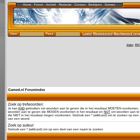
Home
Forum
Archief
Redactie
Contact
Bedrijven
Games
User:
Pass:
Login!
(
Registreren
)
Wachtwoord verg
Index
-
FA
Gamed.nl Forumindex
Zoek op trefwoorden:
Je kan
AND
gebruiken om woorden aan te geven die in het resultaat MOETEN voorkomen,
woorden aan te geven die MOGEN voorkomen in het resultaat en
NOT
om woorden aan te
die NIET in het resultaat mogen voorkomen. Gebruik een * (wildcard) om te zoeken op een 
van een woord.
Zoek op auteur:
Gebruik een * (wildcard) om op een deel van een naam te zoeken