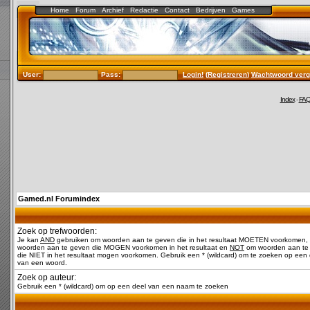
Home
Forum
Archief
Redactie
Contact
Bedrijven
Games
User:
Pass:
Login!
(
Registreren
)
Wachtwoord verg
Index
-
FA
Gamed.nl Forumindex
Zoek op trefwoorden:
Je kan
AND
gebruiken om woorden aan te geven die in het resultaat MOETEN voorkomen,
woorden aan te geven die MOGEN voorkomen in het resultaat en
NOT
om woorden aan te
die NIET in het resultaat mogen voorkomen. Gebruik een * (wildcard) om te zoeken op een 
van een woord.
Zoek op auteur:
Gebruik een * (wildcard) om op een deel van een naam te zoeken