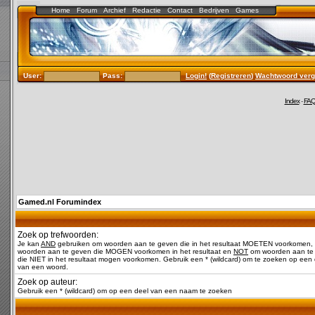
Home
Forum
Archief
Redactie
Contact
Bedrijven
Games
User:
Pass:
Login!
(
Registreren
)
Wachtwoord verg
Index
-
FA
Gamed.nl Forumindex
Zoek op trefwoorden:
Je kan
AND
gebruiken om woorden aan te geven die in het resultaat MOETEN voorkomen,
woorden aan te geven die MOGEN voorkomen in het resultaat en
NOT
om woorden aan te
die NIET in het resultaat mogen voorkomen. Gebruik een * (wildcard) om te zoeken op een 
van een woord.
Zoek op auteur:
Gebruik een * (wildcard) om op een deel van een naam te zoeken