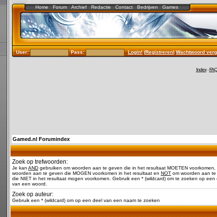
Home
Forum
Archief
Redactie
Contact
Bedrijven
Games
User:
Pass:
Login!
(
Registreren
)
Wachtwoord verg
Index
-
FA
Gamed.nl Forumindex
Zoek op trefwoorden:
Je kan
AND
gebruiken om woorden aan te geven die in het resultaat MOETEN voorkomen,
woorden aan te geven die MOGEN voorkomen in het resultaat en
NOT
om woorden aan te
die NIET in het resultaat mogen voorkomen. Gebruik een * (wildcard) om te zoeken op een 
van een woord.
Zoek op auteur:
Gebruik een * (wildcard) om op een deel van een naam te zoeken