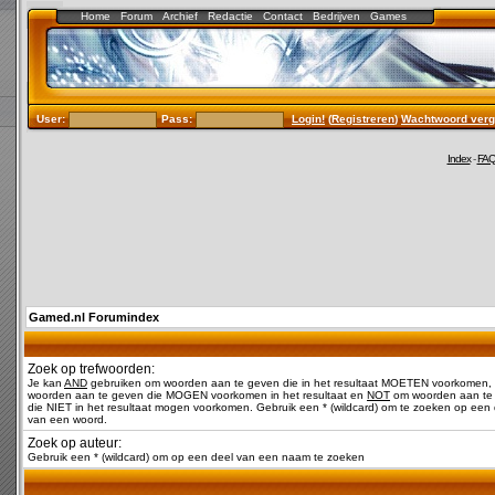
Home
Forum
Archief
Redactie
Contact
Bedrijven
Games
User:
Pass:
Login!
(
Registreren
)
Wachtwoord verg
Index
-
FA
Gamed.nl Forumindex
Zoek op trefwoorden:
Je kan
AND
gebruiken om woorden aan te geven die in het resultaat MOETEN voorkomen,
woorden aan te geven die MOGEN voorkomen in het resultaat en
NOT
om woorden aan te
die NIET in het resultaat mogen voorkomen. Gebruik een * (wildcard) om te zoeken op een 
van een woord.
Zoek op auteur:
Gebruik een * (wildcard) om op een deel van een naam te zoeken