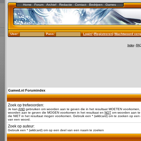
Home
Forum
Archief
Redactie
Contact
Bedrijven
Games
User:
Pass:
Login!
(
Registreren
)
Wachtwoord verg
Index
-
FA
Gamed.nl Forumindex
Zoek op trefwoorden:
Je kan
AND
gebruiken om woorden aan te geven die in het resultaat MOETEN voorkomen,
woorden aan te geven die MOGEN voorkomen in het resultaat en
NOT
om woorden aan te
die NIET in het resultaat mogen voorkomen. Gebruik een * (wildcard) om te zoeken op een 
van een woord.
Zoek op auteur:
Gebruik een * (wildcard) om op een deel van een naam te zoeken