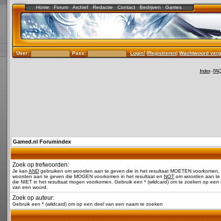
Home
Forum
Archief
Redactie
Contact
Bedrijven
Games
User:
Pass:
Login!
(
Registreren
)
Wachtwoord verg
Index
-
FA
Gamed.nl Forumindex
Zoek op trefwoorden:
Je kan
AND
gebruiken om woorden aan te geven die in het resultaat MOETEN voorkomen,
woorden aan te geven die MOGEN voorkomen in het resultaat en
NOT
om woorden aan te
die NIET in het resultaat mogen voorkomen. Gebruik een * (wildcard) om te zoeken op een 
van een woord.
Zoek op auteur:
Gebruik een * (wildcard) om op een deel van een naam te zoeken