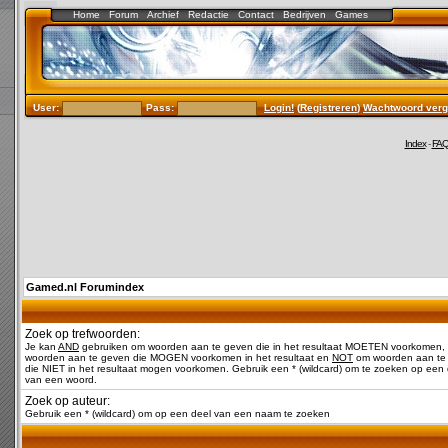
Home
Forum
Archief
Redactie
Contact
Bedrijven
Games
User:
Pass:
Login!
(
Registreren
)
Wachtwoord verg
Index
-
FA
Gamed.nl Forumindex
Zoek op trefwoorden:
Je kan
AND
gebruiken om woorden aan te geven die in het resultaat MOETEN voorkomen,
woorden aan te geven die MOGEN voorkomen in het resultaat en
NOT
om woorden aan te
die NIET in het resultaat mogen voorkomen. Gebruik een * (wildcard) om te zoeken op een 
van een woord.
Zoek op auteur:
Gebruik een * (wildcard) om op een deel van een naam te zoeken