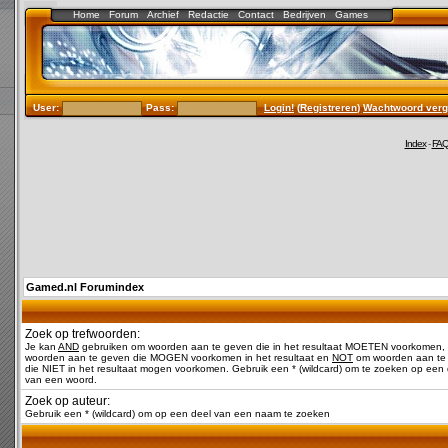
Home
Forum
Archief
Redactie
Contact
Bedrijven
Games
User:
Pass:
Login!
(
Registreren
)
Wachtwoord verg
Index
-
FA
Gamed.nl Forumindex
Zoek op trefwoorden:
Je kan
AND
gebruiken om woorden aan te geven die in het resultaat MOETEN voorkomen,
woorden aan te geven die MOGEN voorkomen in het resultaat en
NOT
om woorden aan te
die NIET in het resultaat mogen voorkomen. Gebruik een * (wildcard) om te zoeken op een 
van een woord.
Zoek op auteur:
Gebruik een * (wildcard) om op een deel van een naam te zoeken