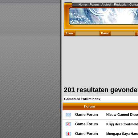
Home
Forum
Archief
Redactie
Conta
User:
Pass:
201 resultaten gevond
Gamed.nl Forumindex
Forum
Game Forum
Nieuw Gamed Disco
Game Forum
Krijg deze foutmel
Game Forum
Mengapa Saya Haru