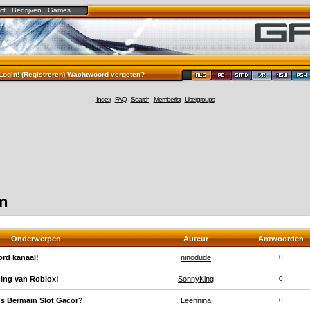
ct
Bedrijven
Games
Login!
(
Registreren
)
Wachtwoord vergeten?
Index
-
FAQ
-
Search
-
Memberlist
-
Usergroups
en
Onderwerpen
Auteur
Antwoorden
rd kanaal!
ninodude
0
ding van Roblox!
SonnyKing
0
s Bermain Slot Gacor?
Leennina
0