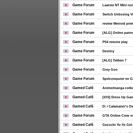
Game Forum
Laatste NT Mini ru
Game Forum
Switch Unboxing V
Game Forum
review Metroid prim
Game Forum
[ALG] Online partn
Game Forum
PS4 remote play
Game Forum
Destiny
Game Forum
[ALG] Tekken 7
Game Forum
Grey Goo
Game Forum
Spelcomputer en 
Gamed Café
Anime/manga collec
Gamed Café
[iOS] Dress Up Gam
Gamed Café
D: / Calamaistr's O
Game Forum
GTA Online Crew 
Gamed Café
Gezocht Yo-Yo Girl