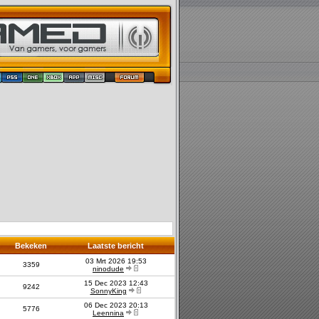
Bekeken
Laatste bericht
03 Mrt 2026 19:53
3359
ninodude
15 Dec 2023 12:43
9242
SonnyKing
06 Dec 2023 20:13
5776
Leennina