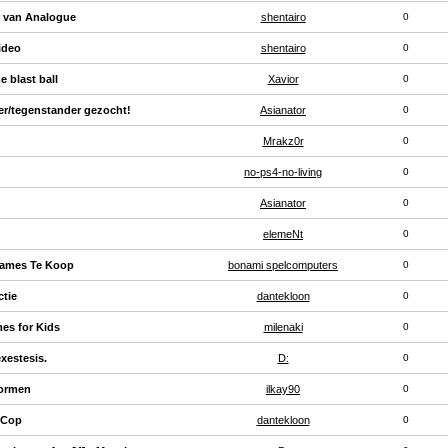
n van Analogue
shentairo
0
ideo
shentairo
0
e blast ball
Xavior
0
er/tegenstander gezocht!
Asianator
0
Mrakz0r
0
no-ps4-no-living
0
Asianator
0
elemeNt
0
Games Te Koop
bonami spelcomputers
0
tie
dantekloon
0
es for Kids
milenaki
0
exestesis.
D:
0
vormen
ilkay90
0
 Cop
dantekloon
0