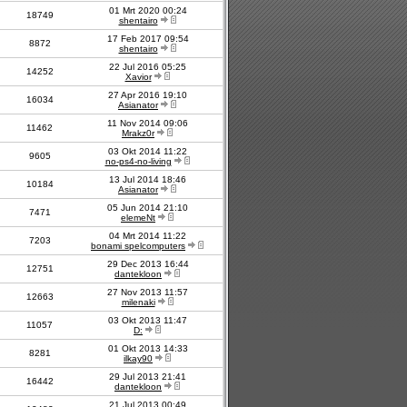
01 Mrt 2020 00:24
18749
shentairo
17 Feb 2017 09:54
8872
shentairo
22 Jul 2016 05:25
14252
Xavior
27 Apr 2016 19:10
16034
Asianator
11 Nov 2014 09:06
11462
Mrakz0r
03 Okt 2014 11:22
9605
no-ps4-no-living
13 Jul 2014 18:46
10184
Asianator
05 Jun 2014 21:10
7471
elemeNt
04 Mrt 2014 11:22
7203
bonami spelcomputers
29 Dec 2013 16:44
12751
dantekloon
27 Nov 2013 11:57
12663
milenaki
03 Okt 2013 11:47
11057
D:
01 Okt 2013 14:33
8281
ilkay90
29 Jul 2013 21:41
16442
dantekloon
21 Jul 2013 00:49