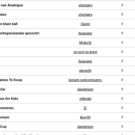
n van Analogue
shentairo
0
ideo
shentairo
0
e blast ball
Xavior
0
er/tegenstander gezocht!
Asianator
0
Mrakz0r
0
no-ps4-no-living
0
Asianator
0
elemeNt
0
Games Te Koop
bonami spelcomputers
0
tie
dantekloon
0
es for Kids
milenaki
0
exestesis.
D:
0
vormen
ilkay90
0
 Cop
dantekloon
0