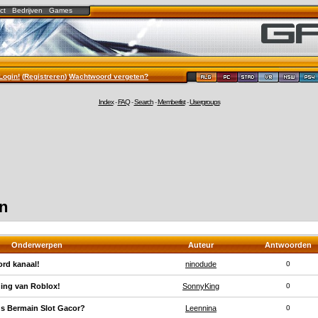
ct
Bedrijven
Games
Login!
(
Registreren
)
Wachtwoord vergeten?
Index
-
FAQ
-
Search
-
Memberlist
-
Usergroups
en
Onderwerpen
Auteur
Antwoorden
rd kanaal!
ninodude
0
ding van Roblox!
SonnyKing
0
s Bermain Slot Gacor?
Leennina
0