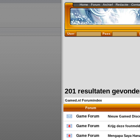
Home
Forum
Archief
Redactie
Conta
User:
Pass:
201 resultaten gevond
Gamed.nl Forumindex
Forum
Game Forum
Nieuw Gamed Disco
Game Forum
Krijg deze foutmel
Game Forum
Mengapa Saya Haru