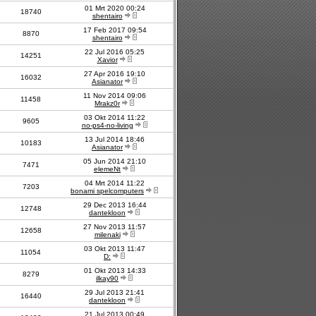
01 Mrt 2020 00:24
18740
shentairo
17 Feb 2017 09:54
8870
shentairo
22 Jul 2016 05:25
14251
Xavior
27 Apr 2016 19:10
16032
Asianator
11 Nov 2014 09:06
11458
Mrakz0r
03 Okt 2014 11:22
9605
no-ps4-no-living
13 Jul 2014 18:46
10183
Asianator
05 Jun 2014 21:10
7471
elemeNt
04 Mrt 2014 11:22
7203
bonami spelcomputers
29 Dec 2013 16:44
12748
dantekloon
27 Nov 2013 11:57
12658
milenaki
03 Okt 2013 11:47
11054
D:
01 Okt 2013 14:33
8279
ilkay90
29 Jul 2013 21:41
16440
dantekloon
21 Jul 2013 00:49