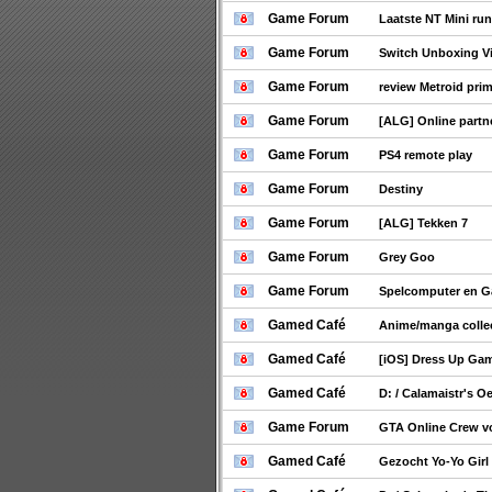
Game Forum
Laatste NT Mini ru
Game Forum
Switch Unboxing V
Game Forum
review Metroid prim
Game Forum
[ALG] Online partn
Game Forum
PS4 remote play
Game Forum
Destiny
Game Forum
[ALG] Tekken 7
Game Forum
Grey Goo
Game Forum
Spelcomputer en 
Gamed Café
Anime/manga collec
Gamed Café
[iOS] Dress Up Gam
Gamed Café
D: / Calamaistr's O
Game Forum
GTA Online Crew 
Gamed Café
Gezocht Yo-Yo Girl