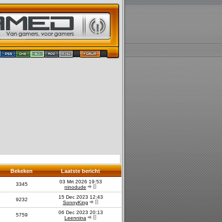
Bekeken
Laatste bericht
03 Mrt 2026 19:53
3345
ninodude
15 Dec 2023 12:43
9232
SonnyKing
06 Dec 2023 20:13
5759
Leennina