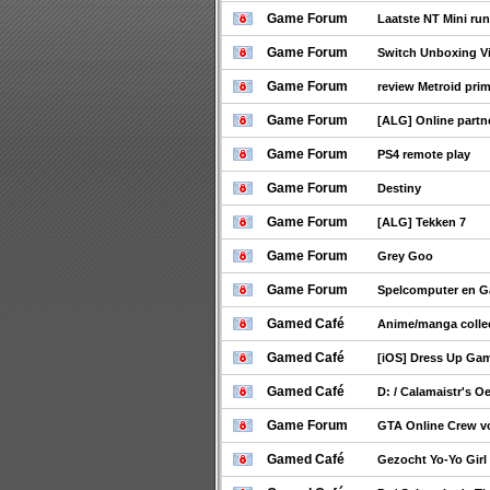
Game Forum
Laatste NT Mini ru
Game Forum
Switch Unboxing V
Game Forum
review Metroid prim
Game Forum
[ALG] Online partn
Game Forum
PS4 remote play
Game Forum
Destiny
Game Forum
[ALG] Tekken 7
Game Forum
Grey Goo
Game Forum
Spelcomputer en 
Gamed Café
Anime/manga collec
Gamed Café
[iOS] Dress Up Gam
Gamed Café
D: / Calamaistr's O
Game Forum
GTA Online Crew 
Gamed Café
Gezocht Yo-Yo Girl