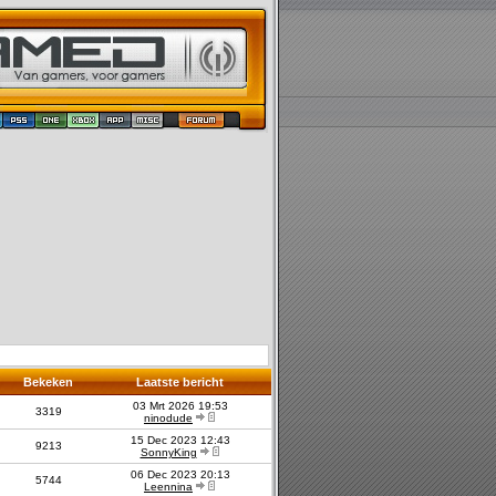
Bekeken
Laatste bericht
03 Mrt 2026 19:53
3319
ninodude
15 Dec 2023 12:43
9213
SonnyKing
06 Dec 2023 20:13
5744
Leennina