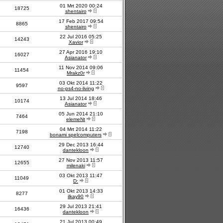
01 Mrt 2020 00:24
18725
shentairo
17 Feb 2017 09:54
8865
shentairo
22 Jul 2016 05:25
14243
Xavior
27 Apr 2016 19:10
16027
Asianator
11 Nov 2014 09:06
11454
Mrakz0r
03 Okt 2014 11:22
9597
no-ps4-no-living
13 Jul 2014 18:46
10174
Asianator
05 Jun 2014 21:10
7464
elemeNt
04 Mrt 2014 11:22
7198
bonami spelcomputers
29 Dec 2013 16:44
12740
dantekloon
27 Nov 2013 11:57
12655
milenaki
03 Okt 2013 11:47
11049
D:
01 Okt 2013 14:33
8277
ilkay90
29 Jul 2013 21:41
16436
dantekloon
21 Jul 2013 00:49