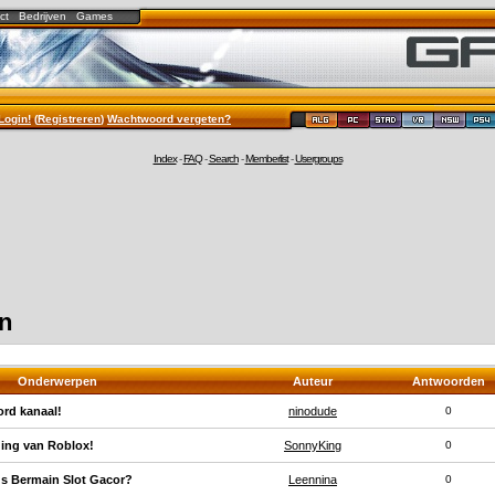
ct
Bedrijven
Games
Login!
(
Registreren
)
Wachtwoord vergeten?
Index
-
FAQ
-
Search
-
Memberlist
-
Usergroups
en
Onderwerpen
Auteur
Antwoorden
rd kanaal!
ninodude
0
ding van Roblox!
SonnyKing
0
s Bermain Slot Gacor?
Leennina
0