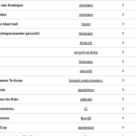
n van Analogue
shentairo
0
ideo
shentairo
0
e blast ball
Xavior
0
er/tegenstander gezocht!
Asianator
0
Mrakz0r
0
no-ps4-no-living
0
Asianator
0
elemeNt
0
Games Te Koop
bonami spelcomputers
0
tie
dantekloon
0
es for Kids
milenaki
0
exestesis.
D:
0
vormen
ilkay90
0
 Cop
dantekloon
0