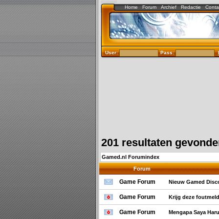
Home
Forum
Archief
Redactie
Conta
User:
Pass:
201 resultaten gevond
Gamed.nl Forumindex
Forum
Game Forum
Nieuw Gamed Disco
Game Forum
Krijg deze foutmel
Game Forum
Mengapa Saya Haru