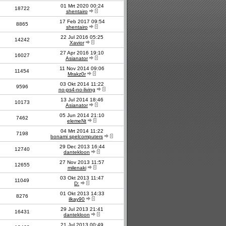
01 Mrt 2020 00:24
18722
shentairo
17 Feb 2017 09:54
8865
shentairo
22 Jul 2016 05:25
14242
Xavior
27 Apr 2016 19:10
16027
Asianator
11 Nov 2014 09:06
11454
Mrakz0r
03 Okt 2014 11:22
9596
no-ps4-no-living
13 Jul 2014 18:46
10173
Asianator
05 Jun 2014 21:10
7462
elemeNt
04 Mrt 2014 11:22
7198
bonami spelcomputers
29 Dec 2013 16:44
12740
dantekloon
27 Nov 2013 11:57
12655
milenaki
03 Okt 2013 11:47
11049
D:
01 Okt 2013 14:33
8276
ilkay90
29 Jul 2013 21:41
16431
dantekloon
21 Jul 2013 00:49