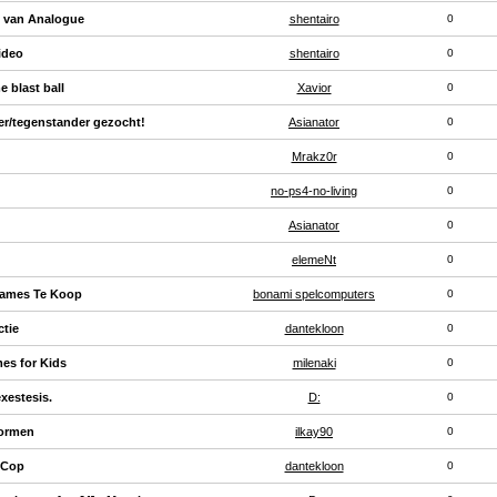
n van Analogue
shentairo
0
ideo
shentairo
0
e blast ball
Xavior
0
er/tegenstander gezocht!
Asianator
0
Mrakz0r
0
no-ps4-no-living
0
Asianator
0
elemeNt
0
Games Te Koop
bonami spelcomputers
0
tie
dantekloon
0
es for Kids
milenaki
0
exestesis.
D:
0
vormen
ilkay90
0
 Cop
dantekloon
0