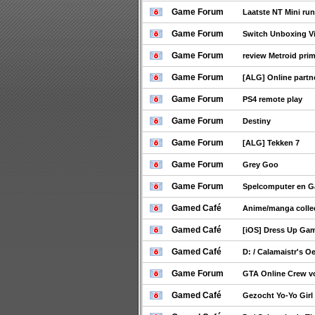
Game Forum
Laatste NT Mini ru
Game Forum
Switch Unboxing V
Game Forum
review Metroid prim
Game Forum
[ALG] Online partn
Game Forum
PS4 remote play
Game Forum
Destiny
Game Forum
[ALG] Tekken 7
Game Forum
Grey Goo
Game Forum
Spelcomputer en 
Gamed Café
Anime/manga collec
Gamed Café
[iOS] Dress Up Gam
Gamed Café
D: / Calamaistr's O
Game Forum
GTA Online Crew 
Gamed Café
Gezocht Yo-Yo Girl