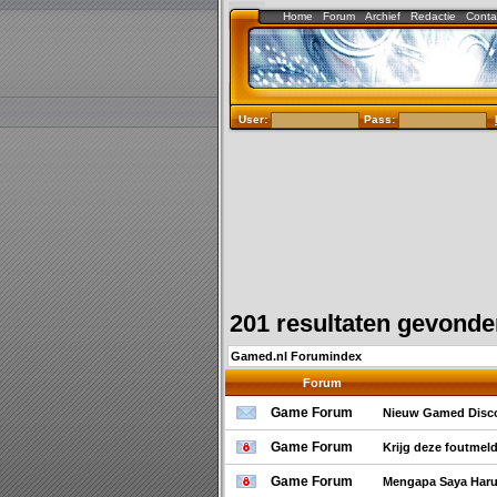
Home
Forum
Archief
Redactie
Conta
User:
Pass:
201 resultaten gevond
Gamed.nl Forumindex
Forum
Game Forum
Nieuw Gamed Disco
Game Forum
Krijg deze foutmel
Game Forum
Mengapa Saya Haru