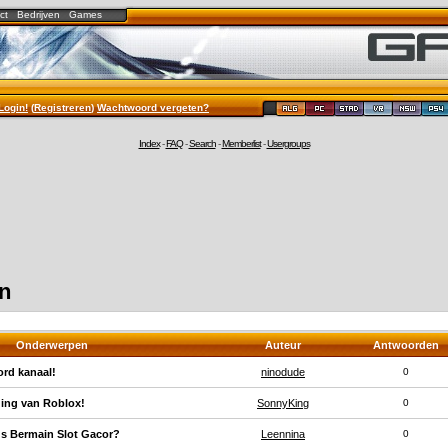
ct
Bedrijven
Games
Login!
(
Registreren
)
Wachtwoord vergeten?
Index
-
FAQ
-
Search
-
Memberlist
-
Usergroups
en
Onderwerpen
Auteur
Antwoorden
rd kanaal!
ninodude
0
ding van Roblox!
SonnyKing
0
s Bermain Slot Gacor?
Leennina
0