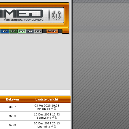
Bekeken
Laatste bericht
03 Mrt 2026 19:53
3307
ninodude
15 Dec 2023 12:43
9205
SonnyKing
06 Dec 2023 20:13
5735
Leennina