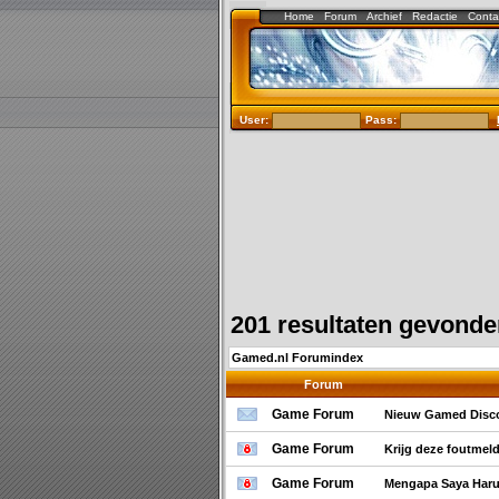
Home
Forum
Archief
Redactie
Conta
User:
Pass:
201 resultaten gevond
Gamed.nl Forumindex
Forum
Game Forum
Nieuw Gamed Disco
Game Forum
Krijg deze foutmel
Game Forum
Mengapa Saya Haru