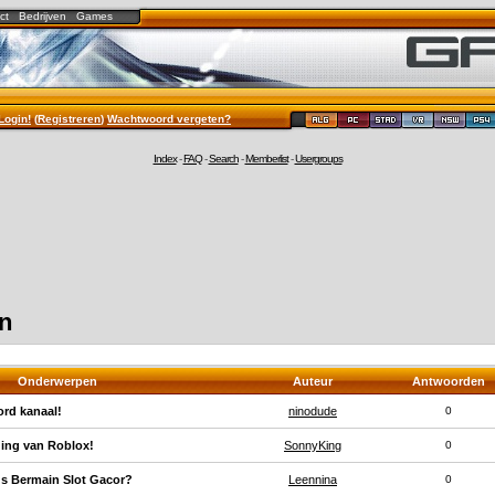
ct
Bedrijven
Games
Login!
(
Registreren
)
Wachtwoord vergeten?
Index
-
FAQ
-
Search
-
Memberlist
-
Usergroups
en
Onderwerpen
Auteur
Antwoorden
rd kanaal!
ninodude
0
ding van Roblox!
SonnyKing
0
s Bermain Slot Gacor?
Leennina
0