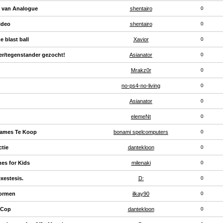
n van Analogue
shentairo
0
ideo
shentairo
0
e blast ball
Xavior
0
er/tegenstander gezocht!
Asianator
0
Mrakz0r
0
no-ps4-no-living
0
Asianator
0
elemeNt
0
Games Te Koop
bonami spelcomputers
0
tie
dantekloon
0
es for Kids
milenaki
0
exestesis.
D:
0
vormen
ilkay90
0
 Cop
dantekloon
0