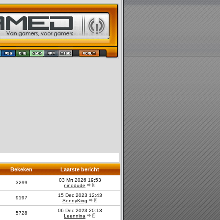
Bekeken
Laatste bericht
03 Mrt 2026 19:53
3299
ninodude
15 Dec 2023 12:43
9197
SonnyKing
06 Dec 2023 20:13
5728
Leennina