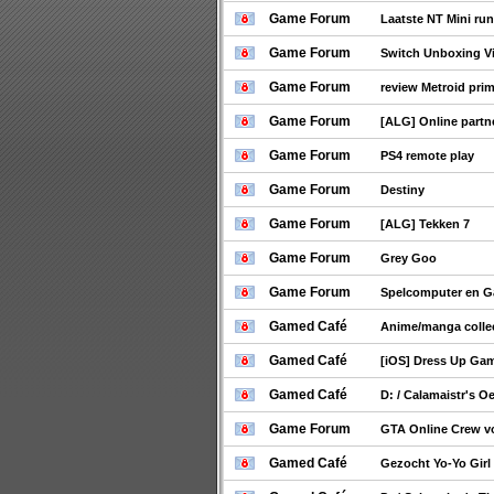
Game Forum
Laatste NT Mini ru
Game Forum
Switch Unboxing V
Game Forum
review Metroid prim
Game Forum
[ALG] Online partn
Game Forum
PS4 remote play
Game Forum
Destiny
Game Forum
[ALG] Tekken 7
Game Forum
Grey Goo
Game Forum
Spelcomputer en 
Gamed Café
Anime/manga collec
Gamed Café
[iOS] Dress Up Gam
Gamed Café
D: / Calamaistr's O
Game Forum
GTA Online Crew 
Gamed Café
Gezocht Yo-Yo Girl