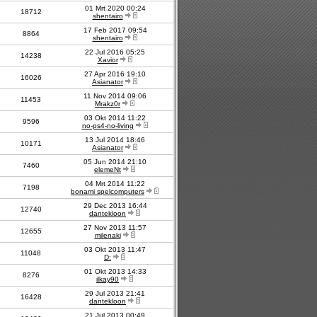
01 Mrt 2020 00:24
18712
shentairo
17 Feb 2017 09:54
8864
shentairo
22 Jul 2016 05:25
14238
Xavior
27 Apr 2016 19:10
16026
Asianator
11 Nov 2014 09:06
11453
Mrakz0r
03 Okt 2014 11:22
9596
no-ps4-no-living
13 Jul 2014 18:46
10171
Asianator
05 Jun 2014 21:10
7460
elemeNt
04 Mrt 2014 11:22
7198
bonami spelcomputers
29 Dec 2013 16:44
12740
dantekloon
27 Nov 2013 11:57
12655
milenaki
03 Okt 2013 11:47
11048
D:
01 Okt 2013 14:33
8276
ilkay90
29 Jul 2013 21:41
16428
dantekloon
21 Jul 2013 00:49