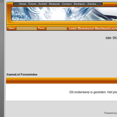
Home
Forum
Archief
Redactie
Contact
Bedrijven
Games
User:
Pass:
Login!
(
Registreren
)
Wachtwoord verg
Index
-
FA
Gamed.nl Forumindex
Dit onderwerp is gesloten. Het pl
Powered by