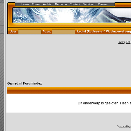
Home
Forum
Archief
Redactie
Contact
Bedrijven
Games
User:
Pass:
Login!
(
Registreren
)
Wachtwoord verg
Index
-
FA
Gamed.nl Forumindex
Dit onderwerp is gesloten. Het pl
Powered by